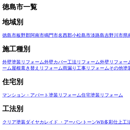
徳島市一覧
地域別
徳島市
板野郡
阿南市
鳴門市
名西郡
小松島市
淡路島
吉野川市
県
施工種別
外壁塗装リフォーム
外壁カバー工法リフォーム
外壁リフォー
ーム
屋根葺き替えリフォーム
雨漏り工事リフォーム
その他塗
住宅別
マンション・アパート塗装リフォーム
住宅塗装リフォーム
工法別
クリア塗装
ダイヤカレイド ・アーバントーン
WB多彩仕上工