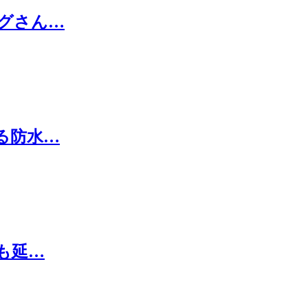
グさん…
る防水…
も延…