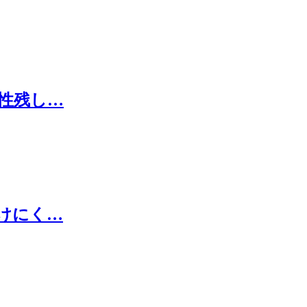
性残し…
けにく…