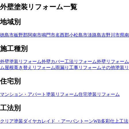
外壁塗装リフォーム一覧
地域別
徳島市
板野郡
阿南市
鳴門市
名西郡
小松島市
淡路島
吉野川市
県南
施工種別
外壁塗装リフォーム
外壁カバー工法リフォーム
外壁リフォーム
ム
屋根葺き替えリフォーム
雨漏り工事リフォーム
その他塗装リ
住宅別
マンション・アパート塗装リフォーム
住宅塗装リフォーム
工法別
クリア塗装
ダイヤカレイド ・アーバントーン
WB多彩仕上工法