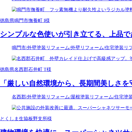
徳島県鳴門市撫養町 I様
シンプルな色使いが引き立てる、上品で
鳴門市
/外壁塗装リフォーム
/外壁リフォーム
/住宅塗装リ
徳島県名西郡石井町 T様
「厳しい自然環境から、長期間美しさを
名西郡
/外壁塗装リフォーム
/屋根塗装リフォーム
/住宅塗
とくしま生協板野支所様