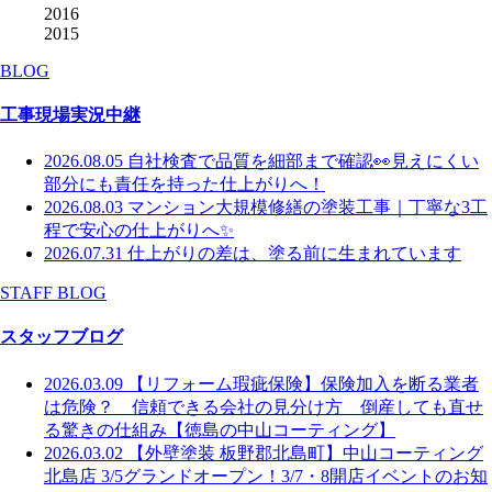
2016
2015
BLOG
工事現場実況中継
2026.08.05
自社検査で品質を細部まで確認👀見えにくい
部分にも責任を持った仕上がりへ！
2026.08.03
マンション大規模修繕の塗装工事｜丁寧な3工
程で安心の仕上がりへ✨
2026.07.31
仕上がりの差は、塗る前に生まれています
STAFF BLOG
スタッフブログ
2026.03.09
【リフォーム瑕疵保険】保険加入を断る業者
は危険？ 信頼できる会社の見分け方 倒産しても直せ
る驚きの仕組み【徳島の中山コーティング】
2026.03.02
【外壁塗装 板野郡北島町】中山コーティング
北島店 3/5グランドオープン！3/7・8開店イベントのお知