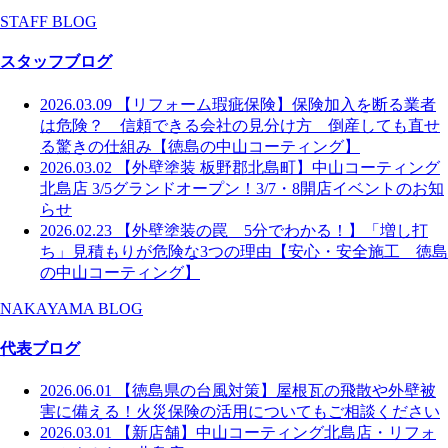
STAFF BLOG
スタッフブログ
2026.03.09
【リフォーム瑕疵保険】保険加入を断る業者
は危険？ 信頼できる会社の見分け方 倒産しても直せ
る驚きの仕組み【徳島の中山コーティング】
2026.03.02
【外壁塗装 板野郡北島町】中山コーティング
北島店 3/5グランドオープン！3/7・8開店イベントのお知
らせ
2026.02.23
【外壁塗装の罠 5分でわかる！】「増し打
ち」見積もりが危険な3つの理由【安心・安全施工 徳島
の中山コーティング】
NAKAYAMA BLOG
代表ブログ
2026.06.01
【徳島県の台風対策】屋根瓦の飛散や外壁被
害に備える！火災保険の活用についてもご相談ください
2026.03.01
【新店舗】中山コーティング北島店・リフォ